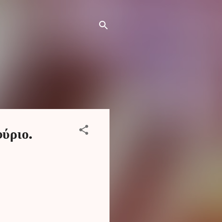
φύριο.