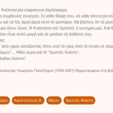
υ. Ἀνέπνεα μία εὐφρόσυνη ἀτμόσφαιρα.
συμβουλή; συνέχισε. Σε κάθε θλίψη σου, σὲ κάθε ἀποτυχία σ
υ καὶ νὰ λὲς ἀργὰ ἀργὰ αὐτὸ τὸ τροπάριο. Θὰ βλέπεις ὅτι τὸ μ
μου ὅλου- ἔγινε. Ἡ Ἀνάσταση τοῦ Χριστοῦ, ἡ σωτηρία μας. Καὶ θ
ει εἶναι πολὺ μικρὴ γιὰ νὰ χαλάσει τὴ διάθεσή σου.
ντας:
" ἀπὸ χαρά, κοιτάζοντας πίσω σοῦ τὸ χάος ἀπὸ τὸ ὁποῖο σὲ πέρ
έρων"… Ψάλε τώρα καὶ τὸ "Χριστός Ἀνέστη".
Ἀληθώς Ἀνέστη".
διολογίας Γεωργίου Παπαζάχου (1935-2001) δημοσιευμένο στὸ βιβ
ύριο
Κωνσταντίνος Κ.
Μάιος
Χριστός Ανέστη