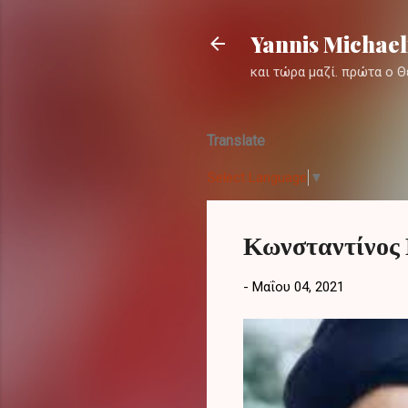
Yannis Michae
και τώρα μαζί. πρώτα ο Θ
Translate
Select Language
▼
Κωνσταντίνος Κ
-
Μαΐου 04, 2021