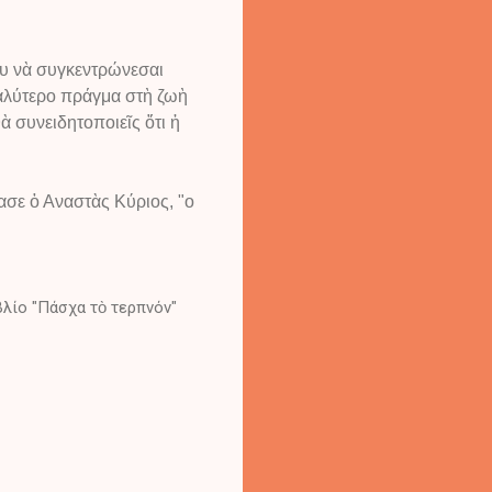
ου νὰ συγκεντρώνεσαι
εγαλύτερο πράγμα στὴ ζωὴ
ὰ συνειδητοποιεῖς ὅτι ἡ
ασε ὁ Αναστὰς Κύριος, "ο
λίο "Πάσχα τὸ τερπνόν"