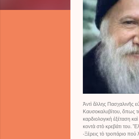
Ἀντὶ ἄλλης Πασχαλινῆς ε
Καυσοκαλυβίτου, ὅπως τὰ 
καρδιολογικὴ ἐξέταση κα
κοντὰ στὸ κρεβάτι του.
-Ξέρεις τὸ τροπάριο πού