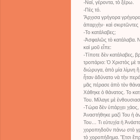
-Ναί, γέροντα, τὸ ξέρω.
-Πὲς τό.
Ἄρχισα γρήγορα γρήγορα.
ἀπαρχὴν· καὶ σκιρτῶντες
-Το κατάλαβες;
-Ἀσφαλῶς τὸ κατάλαβα. Ν
καὶ μοῦ εἶπε:
-Τίποτε δὲν κατάλαβες, β
τροπάριο: Ὁ Χριστὸς μὲ 
διώρυγα, ἀπὸ μία λίμνη 
ἦταν ἀδύνατο νὰ τὴν περ
μᾶς πέρασε ἀπὸ τὸν θάνατ
Χάθηκε ὁ θάνατος. Το κατ
Του. Μίλαγε μὲ ἐνθουσιασ
-Τώρα δὲν ὑπάρχει χάος,
Ἀναστήθηκε μαζὶ Του ἡ ἀ
Του… Τι εὐτυχία ἡ Ἀνάστα
χοροπηδοῦν πάνω στὸ γρασ
τὸ χοροπήδημα. Ἔτσι ἔπρ