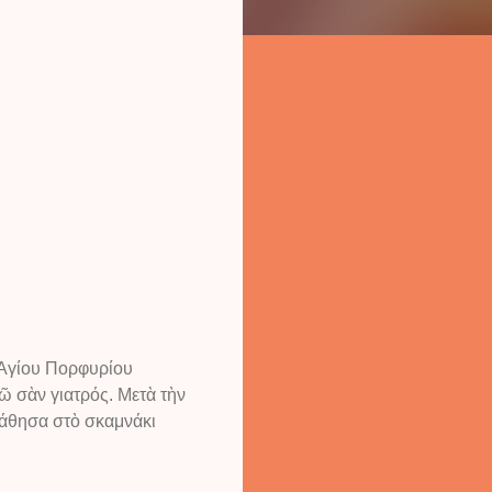
 Ἁγίου Πορφυρίου
ῶ σὰν γιατρός. Μετὰ τὴν
Κάθησα στὸ σκαμνάκι