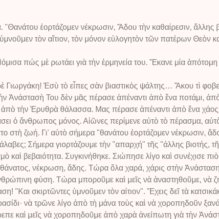
 "Θανάτου ἑορτάζομεν νέκρωσιν, Ἅδου τὴν καθαίρεσιν, ἄλλης βι
 ὑμνοῦμεν τὸν αἴτιον, τὸν μόνον εὐλογητὸν τῶν πατέρων Θεὸν 
όμισα πώς μὲ ρωτάει γιὰ τὴν ἑρμηνεία του. Ἔκανε μία ἀπότομη 
ρὲ Γιωργάκη! Ἐσὺ τὸ εἶπες σὰν βιαστικὸς ψάλτης… Ἄκου τὶ φοβε
τὴν Ἀνάστασὴ Του δὲν μᾶς πέρασε ἀπέναντι ἀπὸ ἕνα ποτάμι, ἀπὸ
ἢ ἀπὸ τὴν Ἐρυθρὰ θάλασσα. Μας πέρασε ἀπέναντι ἀπὸ ἕνα χάος
άσει ὁ ἄνθρωπος μόνος. Αἰῶνες περίμενε αὐτὸ τὸ πέρασμα, αὐτ
ο στὴ ζωή. Γι' αὐτὸ σήμερα "θανάτου ἑορτάζομεν νέκρωσιν, ἅδο
άλαβες; Σήμερα γιορτάζουμε τὴν "απαρχή" τῆς "άλλης βιοτής, τ
μὸ καὶ βεβαιότητα. Συγκινήθηκε. Σιώπησε λίγο καὶ συνέχισε πι
 θάνατος, νέκρωση, ἄδης. Τώρα ὅλα χαρά, χάρις στὴν Ἀνάσταση
νθρώπινη φύση. Τώρα μποροῦμε καὶ μεῖς νὰ ἀναστηθοῦμε, νὰ ζ
ση! "Και σκιρτῶντες ὑμνοῦμεν τὸν αίτιον". Ἔχεις δεῖ τὰ κατσικά
ίδι· νὰ τρῶνε λίγο ἀπὸ τὴ μάνα τοὺς καὶ νὰ χοροπηδοῦν ξανά; 
επε καὶ μεῖς νὰ χοροπηδοῦμε ἀπὸ χαρὰ ἀνείπωτη γιὰ τὴν Ἀνάστ