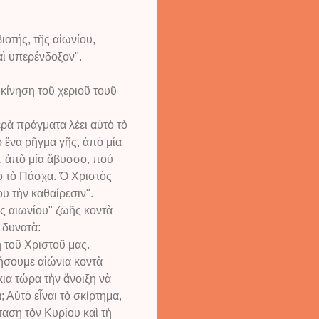
οτής, τῆς αἰωνίου,
καὶ υπερένδοξον".
κίνηση τοῦ χεριοῦ τουῦ
ρὰ πράγματα λέει αὐτὸ τὸ
 ἕνα ρῆγμα γῆς, ἀπὸ μία
, ἀπὸ μία ἄβυσσο, πού
ὸ τὸ Πάσχα. Ὁ Χριστὸς
υ τὴν καθαίρεσιν".
ῆς αιωνίου" ζωῆς κοντὰ
ὸ δυνατὰ:
 τοῦ Χριστοῦ μας.
ήσουμε αἰώνια κοντὰ
κια τώρα τὴν ἄνοιξη νὰ
Αὐτὸ εἶναι τὸ σκίρτημα,
αση τὸν Κυρίου καὶ τὴ