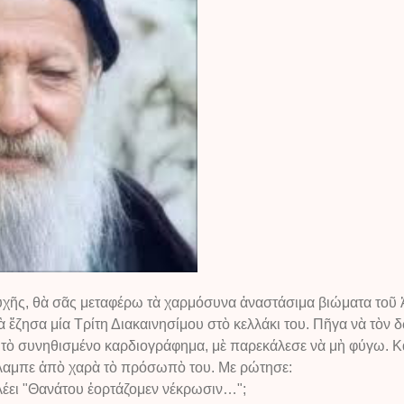
ὐχῆς, θὰ σᾶς μεταφέρω τὰ χαρμόσυνα ἀναστάσιμα βιώματα τοῦ
ἔζησα μία Τρίτη Διακαινησίμου στὸ κελλάκι του. Πῆγα νὰ τὸν δ
ὶ τὸ συνηθισμένο καρδιογράφημα, μὲ παρεκάλεσε νὰ μὴ φύγω. 
 Ἔλαμπε ἀπὸ χαρὰ τὸ πρόσωπὸ του. Με ρώτησε:
 λέει "Θανάτου ἑορτάζομεν νέκρωσιν…";