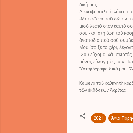
δικὴ μας.
Διέκοψε πάλι τὸ λόγο το
-Μπορῶ νὰ σοῦ δώσω μία 
μισὸ λεφτὸ στὸν ἑαυτὸ σο
σου -καὶ στὴ ζωὴ τοῦ κόσ
ἀναποδιὰ πού σοῦ συμβαίν
Μου 'σφίξε τὸ χέρι, λέγο
-Σου εὔχομαι νὰ "σκιρτάς
μόνος εὐλογητὸς τῶν Πατ
Ὑστερόγραφο δικὸ μου: "
Κείμενο τοῦ καθηγητὴ καρ
τῶν ἐκδόσεων Ἀκρίτας
2021
Άγιο Πορφ