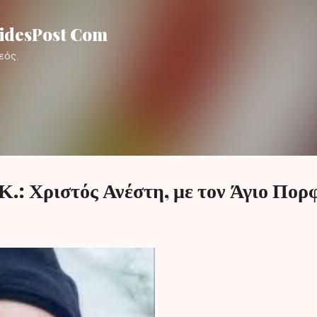
Μετάβαση στο κύριο περιεχόμενο
lidesPost Com
εός.
.: Χριστός Ανέστη, με τον Άγιο Πορ